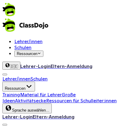
Lehrer/innen
Schulen
Ressourcen
Lehrer-Login
Eltern-Anmeldung
🇩🇪
Lehrer/innen
Schulen
Ressourcen
Training
Material für Lehrer
Große
Ideen
Aktivitätsecke
Ressourcen für Schulleiter:innen
Sprache auswählen...
Lehrer-Login
Eltern-Anmeldung