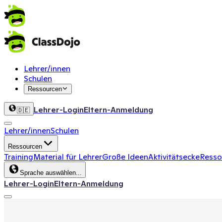
Lehrer/innen
Schulen
Ressourcen
Lehrer-Login
Eltern-Anmeldung
🇩🇪
Lehrer/innen
Schulen
Ressourcen
Training
Material für Lehrer
Große Ideen
Aktivitätsecke
Ressou
Sprache auswählen...
Lehrer-Login
Eltern-Anmeldung