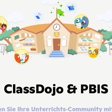
ClassDojo & PBIS
en Sie Ihre Unterrichts‑Community mit