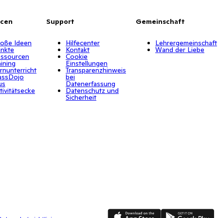
rcen
Support
Gemeinschaft
oße Ideen
Hilfecenter
Lehrergemeinschaft
nkte
Kontakt
Wand der Liebe
ssourcen
Cookie
aining
Einstellungen
rnunterricht
Transparenzhinweis
assDojo
bei
us
Datenerfassung
tivitätsecke
Datenschutz und
Sicherheit
App Store
Google Play