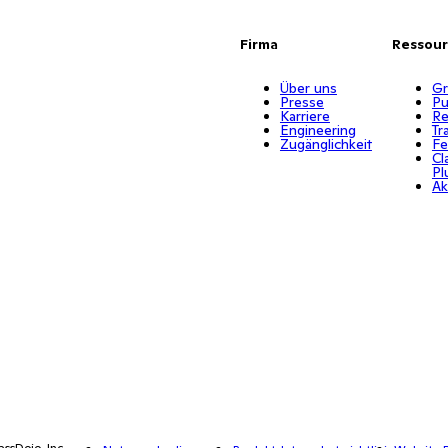
Firma
Ressou
Über uns
Gr
Presse
Pu
Karriere
Re
Engineering
Tr
Zugänglichkeit
Fe
Cl
Pl
Ak
assDojo, Inc