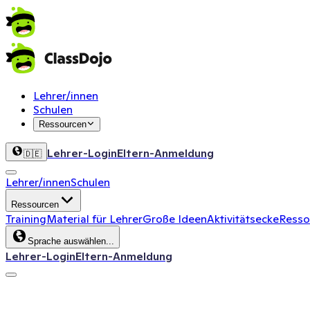
Lehrer/innen
Schulen
Ressourcen
Lehrer-Login
Eltern-Anmeldung
🇩🇪
Lehrer/innen
Schulen
Ressourcen
Training
Material für Lehrer
Große Ideen
Aktivitätsecke
Ressou
Sprache auswählen...
Lehrer-Login
Eltern-Anmeldung
ClassDojo App