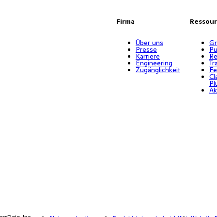
Firma
Ressou
Über uns
Gr
Presse
Pu
Karriere
Re
Engineering
Tr
Zugänglichkeit
Fe
Cl
Pl
Ak
assDojo, Inc