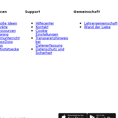
rcen
Support
Gemeinschaft
oße Ideen
Hilfecenter
Lehrergemeinschaft
nkte
Kontakt
Wand der Liebe
ssourcen
Cookie
aining
Einstellungen
rnunterricht
Transparenzhinweis
assDojo
bei
us
Datenerfassung
tivitätsecke
Datenschutz und
Sicherheit
App Store
Google Play