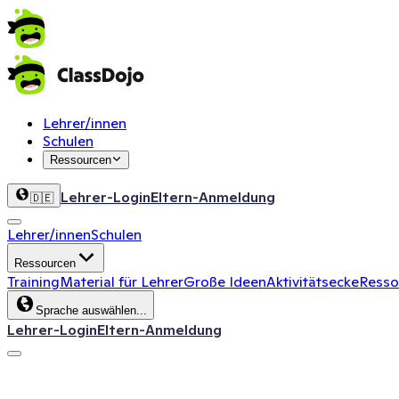
Lehrer/innen
Schulen
Ressourcen
Lehrer-Login
Eltern-Anmeldung
🇩🇪
Lehrer/innen
Schulen
Ressourcen
Training
Material für Lehrer
Große Ideen
Aktivitätsecke
Ressou
Sprache auswählen...
Lehrer-Login
Eltern-Anmeldung
ClassDojo App