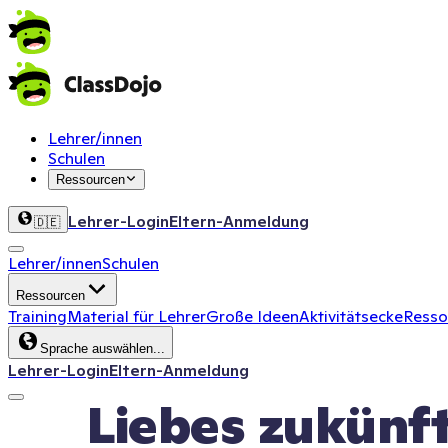
Lehrer/innen
Schulen
Ressourcen
Lehrer-Login
Eltern-Anmeldung
🇩🇪
Lehrer/innen
Schulen
Ressourcen
Training
Material für Lehrer
Große Ideen
Aktivitätsecke
Ressou
Sprache auswählen...
Lehrer-Login
Eltern-Anmeldung
Liebes zukünft