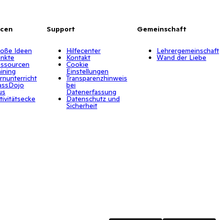
rcen
Support
Gemeinschaft
oße Ideen
Hilfecenter
Lehrergemeinschaft
nkte
Kontakt
Wand der Liebe
ssourcen
Cookie
aining
Einstellungen
rnunterricht
Transparenzhinweis
assDojo
bei
us
Datenerfassung
tivitätsecke
Datenschutz und
Sicherheit