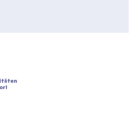
itäten 
or!