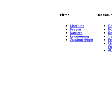
Firma
Ressou
Über uns
Gr
Presse
Pu
Karriere
Re
Engineering
Tr
Zugänglichkeit
Fe
Cl
Pl
Ak