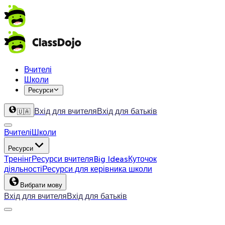
Вчителі
Школи
Ресурси
Вхід для вчителя
Вхід для батьків
🇺🇦
Вчителі
Школи
Ресурси
Тренінг
Ресурси вчителя
Big Ideas
Куточок
діяльності
Ресурси для керівника школи
Вибрати мову
Вхід для вчителя
Вхід для батьків
ClassDojo App