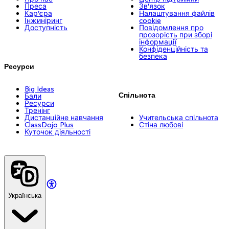
Преса
Зв’язок
Кар’єра
Налаштування файлів
Інжиніринг
cookie
Доступність
Повідомлення про
прозорість при зборі
інформації
Конфіденційність та
безпека
Ресурси
Big Ideas
Спільнота
Бали
Ресурси
Тренінг
Дистанційне навчання
Учительська спільнота
ClassDojo Plus
Стіна любові
Куточок діяльності
Українська