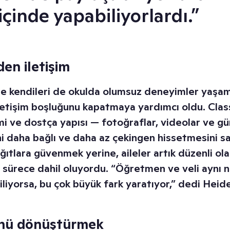
içinde yapabiliyorlardı.”
en iletişim
le kendileri de okulda olumsuz deneyimler yaşamış
 iletişim boşluğunu kapatmaya yardımcı oldu. Cla
mi ve dostça yapısı — fotoğraflar, videolar ve g
ini daha bağlı ve daha az çekingen hissetmesini sa
ıtlara güvenmek yerine, aileler artık düzenli ola
ve sürece dahil oluyordu. “Öğretmen ve veli aynı
liyorsa, bu çok büyük fark yaratıyor,” dedi Heid
ünü dönüştürmek