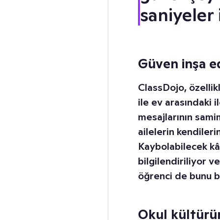
saniyeler 
Güven inşa ed
ClassDojo, özellik
ile ev arasındaki
mesajlarının sami
ailelerin kendiler
Kaybolabilecek kâğ
bilgilendiriliyor 
öğrenci de bunu bi
Okul kültür