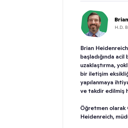
Bria
H.D. B
Brian Heidenreich
başladığında acil 
uzaklaştırma, yokla
bir iletişim eksik
yapılanmaya ihtiya
ve takdir edilmiş 
Öğretmen olarak C
Heidenreich, müdü