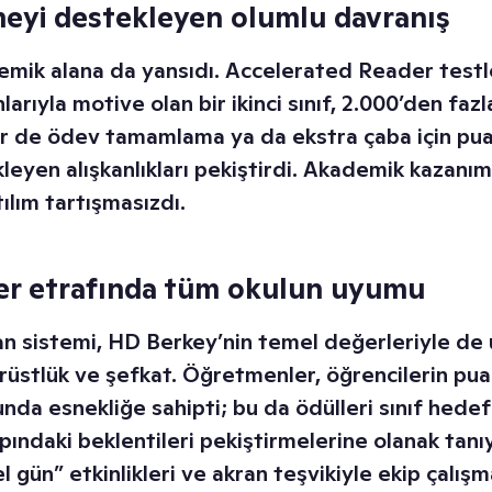
eyi destekleyen olumlu davranış
mik alana da yansıdı. Accelerated Reader testle
larıyla motive olan bir ikinci sınıf, 2.000’den faz
r de ödev tamamlama ya da ekstra çaba için pu
eyen alışkanlıkları pekiştirdi. Akademik kazanım
ılım tartışmasızdı.
er etrafında tüm okulun uyumu
n sistemi, HD Berkey’nin temel değerleriyle de
rüstlük ve şefkat. Öğretmenler, öğrencilerin puan
da esnekliğe sahipti; bu da ödülleri sınıf hedef
pındaki beklentileri pekiştirmelerine olanak tanı
zel gün” etkinlikleri ve akran teşvikiyle ekip çalı