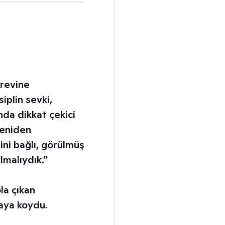
revine
iplin sevki,
ında dikkat çekici
yeniden
ini bağlı, görülmüş
lmalıydık.”
la çıkan
aya koydu.