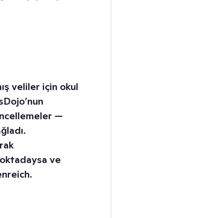
 veliler için okul
ssDojo’nun
üncellemeler —
ğladı.
rak
 noktadaysa ve
enreich.