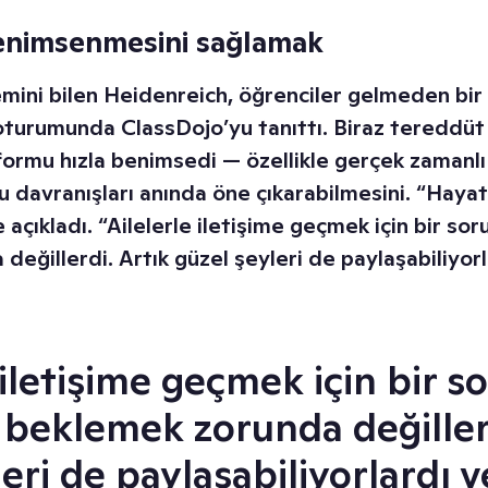
enimsenmesini sağlamak
mini bilen Heidenreich, öğrenciler gelmeden bir
 oturumunda ClassDojo’yu tanıttı. Biraz tereddüt
ormu hızla benimsedi — özellikle gerçek zamanl
lu davranışları anında öne çıkarabilmesini. “Hayatl
e açıkladı. “Ailelerle iletişime geçmek için bir sor
eğillerdi. Artık güzel şeyleri de paylaşabiliyor
 iletişime geçmek için bir s
 beklemek zorunda değille
leri de paylaşabiliyorlardı