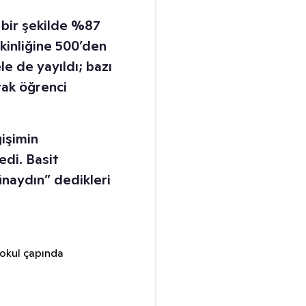
z bir şekilde %87
tkinliğine 500’den
ele de yayıldı; bazı
rak öğrenci
işimin
dedi. Basit
ünaydın” dedikleri
 okul çapında