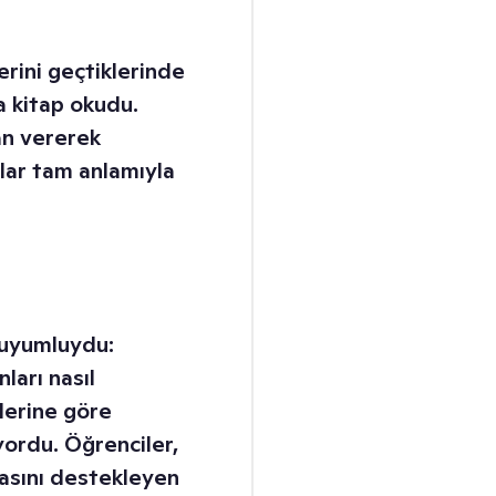
rini geçtiklerinde
la kitap okudu.
an vererek
lar tam anlamıyla
 uyumluydu:
ları nasıl
lerine göre
yordu. Öğrenciler,
şmasını destekleyen