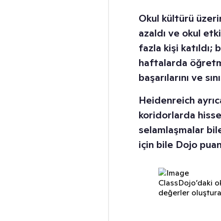
Okul kültürü üzeri
azaldı ve okul etk
fazla kişi katıldı;
haftalarda öğretm
başarılarını ve sını
Heidenreich ayrıc
koridorlarda hissedi
selamlaşmalar bil
için bile Dojo puan
ClassDojo’daki ok
değerler oluşturab