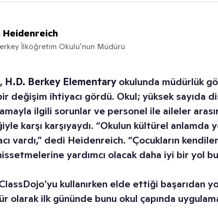
n Heidenreich
erkey İlköğretim Okulu'nun Müdürü
,
H.D. Berkey Elementary
okulunda müdürlük gö
bir değişim ihtiyacı gördü. Okul; yüksek sayıda dis
mayla ilgili sorunlar ve personel ile aileler aras
liğiyle karşı karşıyaydı. “Okulun kültürel anlamda 
cı vardı,” dedi Heidenreich. “Çocukların kendiler
hissetmelerine yardımcı olacak daha iyi bir yol bu
lassDojo’yu kullanırken elde ettiği başarıdan yo
r olarak ilk gününde bunu okul çapında uygulam