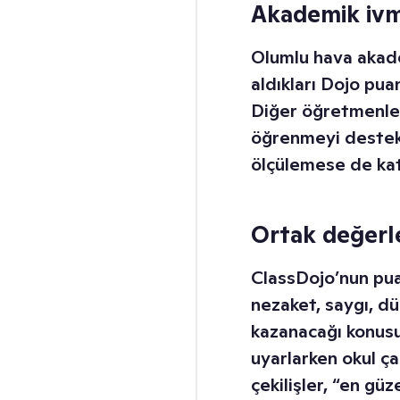
Akademik ivm
Olumlu hava akade
aldıkları Dojo puan
Diğer öğretmenle
öğrenmeyi destekl
ölçülemese de kat
Ortak değerl
ClassDojo’nun pua
nezaket, saygı, dü
kazanacağı konusun
uyarlarken okul ça
çekilişler, “en gü