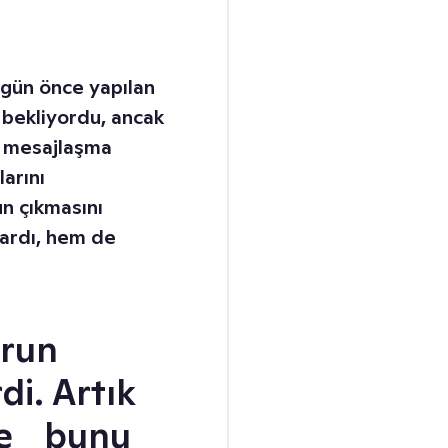
 gün önce yapılan
 bekliyordu, ancak
ı mesajlaşma
arını
un çıkmasını
lardı, hem de
orun
rdi. Artık
 ve bunu