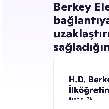
Berkey El
bağlantıy
uzaklaştı
sağladığı
H.D. Berk
İlköğreti
Arnold, PA