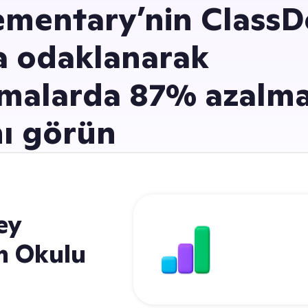
ementary’nin ClassDo
a odaklanarak
rmalarda 87% azalma
nı görün
ey
Uzaklaştı
m Okulu
87% azal
with ClassDojo