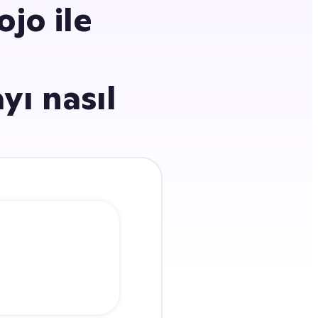
jo ile
yı nasıl
rmalarda
ma