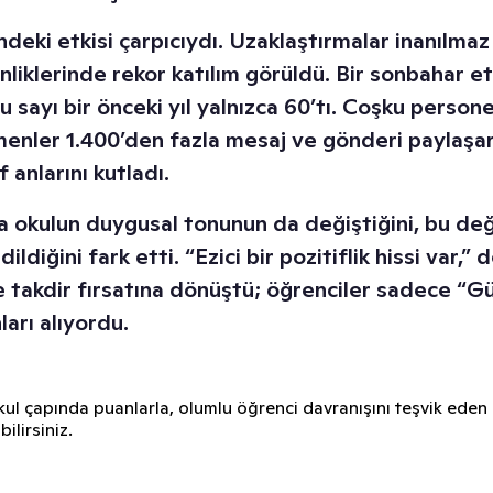
ndeki etkisi çarpıcıydı. Uzaklaştırmalar inanılma
inliklerinde rekor katılım görüldü. Bir sonbahar e
 bu sayı bir önceki yıl yalnızca 60’tı. Coşku person
enler 1.400’den fazla mesaj ve gönderi paylaşa
f anlarını kutladı.
a okulun duygusal tonunun da değiştiğini, bu değ
ldiğini fark etti. “Ezici bir pozitiflik hissi var,” 
e takdir fırsatına dönüştü; öğrenciler sadece “G
ları alıyordu.
ul çapında puanlarla, olumlu öğrenci davranışını teşvik eden
ilirsiniz.