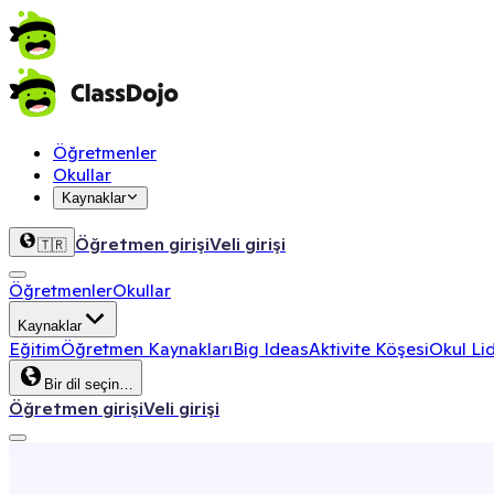
Öğretmenler
Okullar
Kaynaklar
Öğretmen girişi
Veli girişi
🇹🇷
Öğretmenler
Okullar
Kaynaklar
Eğitim
Öğretmen Kaynakları
Big Ideas
Aktivite Köşesi
Okul Lid
Bir dil seçin…
Öğretmen girişi
Veli girişi