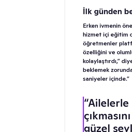
İlk günden b
Erken ivmenin öne
hizmet içi eğitim
öğretmenler platf
özelliğini ve olum
kolaylaştırdı,” diy
beklemek zorunda d
saniyeler içinde.”
“Ailelerle
çıkmasını
güzel şey