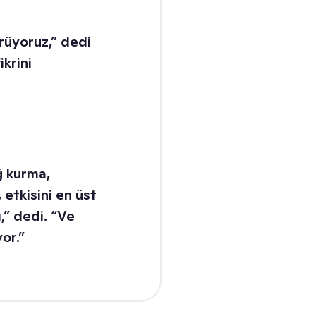
örüyoruz,” dedi
ikrini
ğ kurma,
 etkisini en üst
,” dedi. “Ve
or.”