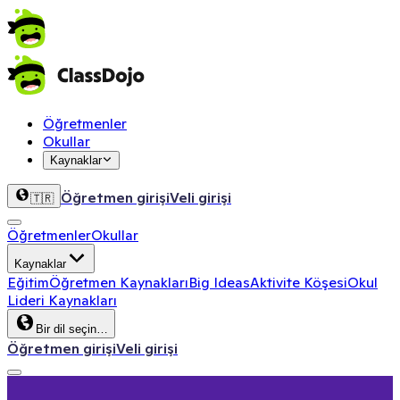
Öğretmenler
Okullar
Kaynaklar
Öğretmen girişi
Veli girişi
🇹🇷
Öğretmenler
Okullar
Kaynaklar
Eğitim
Öğretmen Kaynakları
Big Ideas
Aktivite Köşesi
Okul
Lideri Kaynakları
Bir dil seçin…
Öğretmen girişi
Veli girişi