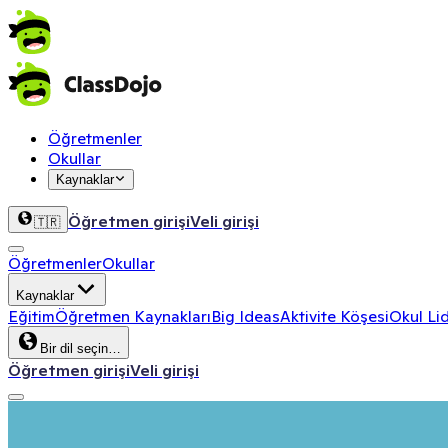
Öğretmenler
Okullar
Kaynaklar
Öğretmen girişi
Veli girişi
🇹🇷
Öğretmenler
Okullar
Kaynaklar
Eğitim
Öğretmen Kaynakları
Big Ideas
Aktivite Köşesi
Okul Lid
Bir dil seçin…
Öğretmen girişi
Veli girişi