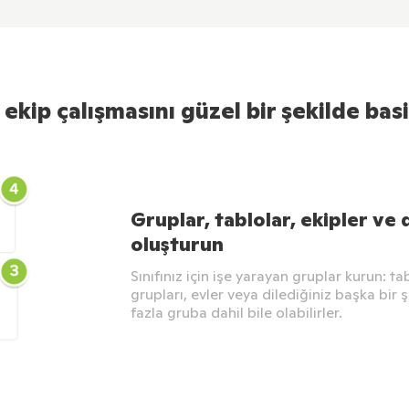
ekip çalışmasını güzel bir şekilde basi
Gruplar, tablolar, ekipler ve 
oluşturun
Sınıfınız için işe yarayan gruplar kurun: ta
grupları, evler veya dilediğiniz başka bir 
fazla gruba dahil bile olabilirler.