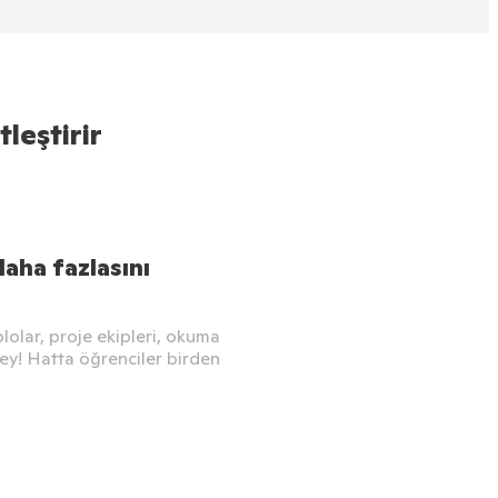
tleştirir
daha fazlasını
blolar, proje ekipleri, okuma
şey! Hatta öğrenciler birden