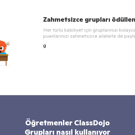
Zahmetsizce grupları ödüllen
Her türlü kabiliyet için gruplarınızı kolayc
puanlarınızı zahmetsizce ailelerle de payl
g
Öğretmenler ClassDojo
Grupları nasıl kullanıyor