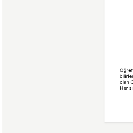
Öğretm
bilirl
olan 
Her sı