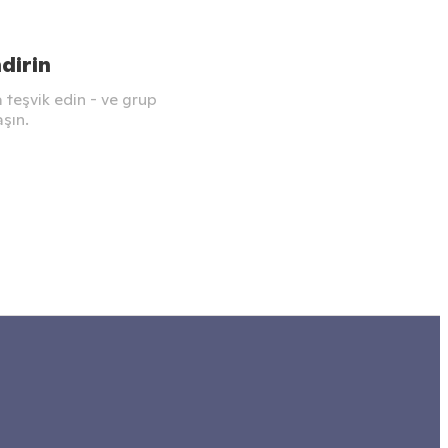
dirin
a teşvik edin - ve grup
aşın.