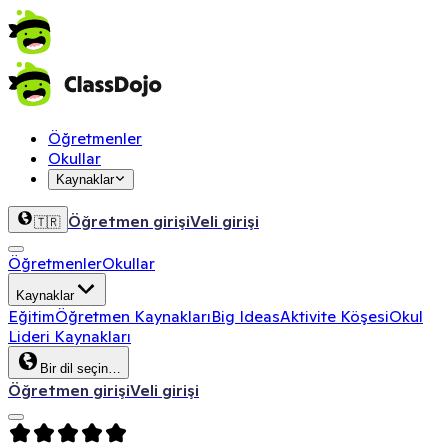
Öğretmenler
Okullar
Kaynaklar
Öğretmen girişi
Veli girişi
🇹🇷
Öğretmenler
Okullar
Kaynaklar
Eğitim
Öğretmen Kaynakları
Big Ideas
Aktivite Köşesi
Okul
Lideri Kaynakları
Bir dil seçin…
Öğretmen girişi
Veli girişi