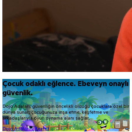
Çocuk odaklı eğlence. Ebeveyn onaylı
güvenlik.
Dojo Adaları, güvenliğin öncelikli olduğu çocuklara özel bir
dünya sunar; çocuğunuza inşa etme, keşfetme ve
arkadaşlarıyla oyun oynama alanı sağlar.
Dojo Adalarını Keşfet