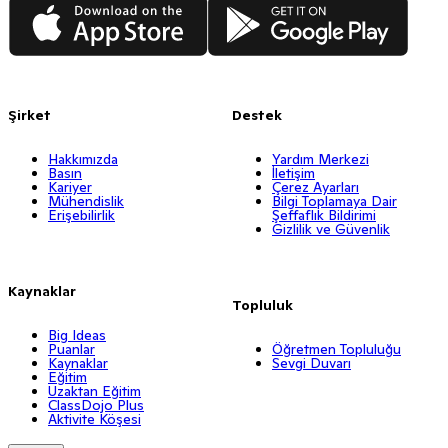
App Store
Google Play
Şirket
Destek
Hakkımızda
Yardım Merkezi
Basın
İletişim
Kariyer
Çerez Ayarları
Mühendislik
Bilgi Toplamaya Dair
Erişebilirlik
Şeffaflık Bildirimi
Gizlilik ve Güvenlik
Kaynaklar
Topluluk
Big Ideas
Puanlar
Öğretmen Topluluğu
Kaynaklar
Sevgi Duvarı
Eğitim
Uzaktan Eğitim
ClassDojo Plus
Aktivite Köşesi