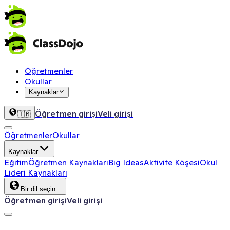
Öğretmenler
Okullar
Kaynaklar
Öğretmen girişi
Veli girişi
🇹🇷
Öğretmenler
Okullar
Kaynaklar
Eğitim
Öğretmen Kaynakları
Big Ideas
Aktivite Köşesi
Okul
Lideri Kaynakları
Bir dil seçin…
Öğretmen girişi
Veli girişi