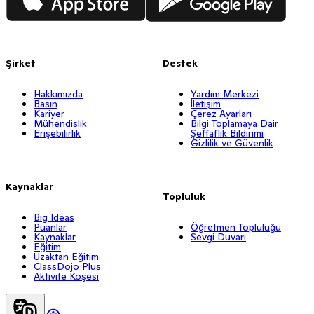
Şirket
Destek
Hakkımızda
Yardım Merkezi
Basın
İletişim
Kariyer
Çerez Ayarları
Mühendislik
Bilgi Toplamaya Dair
Erişebilirlik
Şeffaflık Bildirimi
Gizlilik ve Güvenlik
Kaynaklar
Topluluk
Big Ideas
Puanlar
Öğretmen Topluluğu
Kaynaklar
Sevgi Duvarı
Eğitim
Uzaktan Eğitim
ClassDojo Plus
Aktivite Köşesi