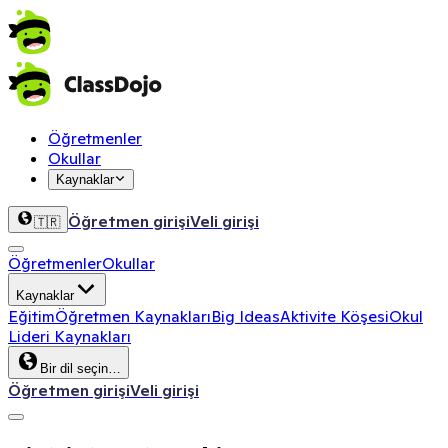
Öğretmenler
Okullar
Kaynaklar
Öğretmen girişi
Veli girişi
🇹🇷
Öğretmenler
Okullar
Kaynaklar
Eğitim
Öğretmen Kaynakları
Big Ideas
Aktivite Köşesi
Okul
Lideri Kaynakları
Bir dil seçin…
Öğretmen girişi
Veli girişi