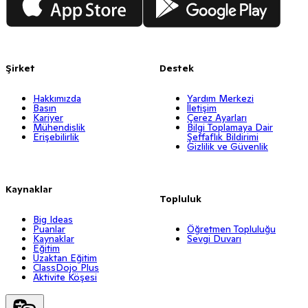
Şirket
Destek
Hakkımızda
Yardım Merkezi
Basın
İletişim
Kariyer
Çerez Ayarları
Mühendislik
Bilgi Toplamaya Dair
Erişebilirlik
Şeffaflık Bildirimi
Gizlilik ve Güvenlik
Kaynaklar
Topluluk
Big Ideas
Puanlar
Öğretmen Topluluğu
Kaynaklar
Sevgi Duvarı
Eğitim
Uzaktan Eğitim
ClassDojo Plus
Aktivite Köşesi