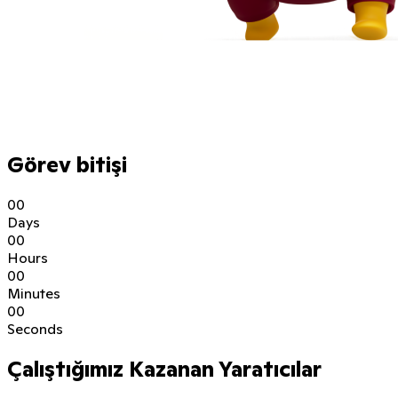
Görev bitişi
0
0
Days
0
0
Hours
0
0
Minutes
0
0
Seconds
Çalıştığımız Kazanan Yaratıcılar