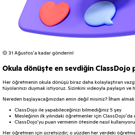
🟡 31 Ağustos'a kadar gönderin!
Okula dönüşte en sevdiğin ClassDojo p
Her öğretmenin okula dönüşü biraz daha kolaylaştıran vazgeçi
tüyolarınızı duymak istiyoruz. Sizinkini videoyla paylaşın ve
Nereden başlayacağınızdan emin değil misiniz? İlham almak iç
ClassDojo ile yapabileceğinizi bilmediğiniz 5 şey
Mesleğinin ilk yılındaki öğretmenler için ClassDojo'da u
ClassDojo'yu puan vermenin ötesinde nasıl kullanıyor
Her öğretmen için ücretsizdir; o yüzden her yerdeki öğretm