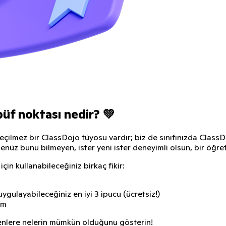
üf noktası nedir? 💚
lmez bir ClassDojo tüyosu vardır; biz de sınıfınızda ClassDojo
 henüz bunu bilmeyen, ister yeni ister deneyimli olsun, bir öğr
in kullanabileceğiniz birkaç fikir:
ygulayabileceğiniz en iyi 3 ipucu (ücretsiz!)
um
enlere nelerin mümkün olduğunu gösterin!