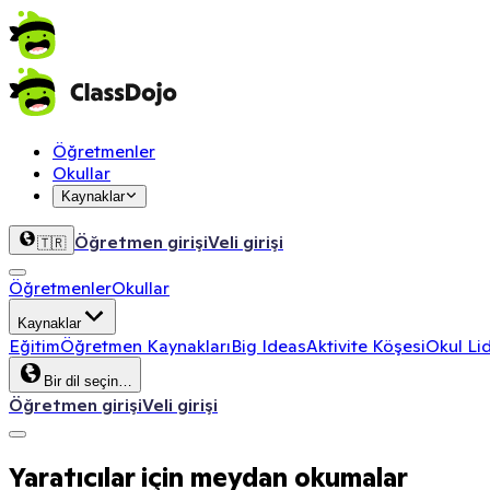
Öğretmenler
Okullar
Kaynaklar
Öğretmen girişi
Veli girişi
🇹🇷
Öğretmenler
Okullar
Kaynaklar
Eğitim
Öğretmen Kaynakları
Big Ideas
Aktivite Köşesi
Okul Lid
Bir dil seçin…
Öğretmen girişi
Veli girişi
Yaratıcılar için meydan okumalar