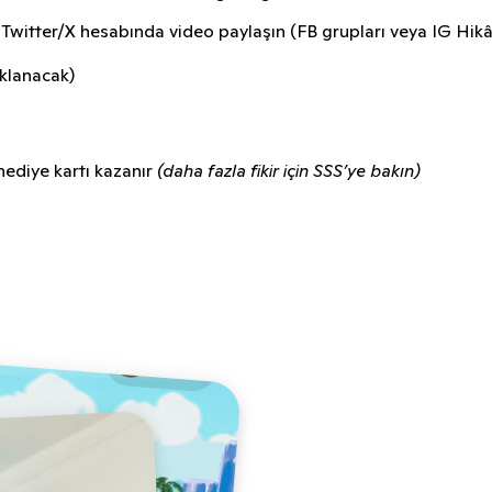
witter/X hesabında video paylaşın (FB grupları veya IG Hikây
klanacak)
ediye kartı kazanır
(daha fazla fikir için SSS’ye bakın)