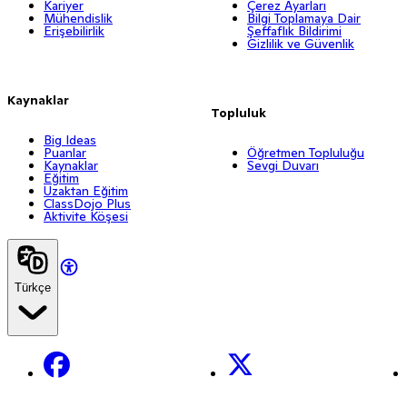
Kariyer
Çerez Ayarları
Mühendislik
Bilgi Toplamaya Dair
Erişebilirlik
Şeffaflık Bildirimi
Gizlilik ve Güvenlik
Kaynaklar
Topluluk
Big Ideas
Puanlar
Öğretmen Topluluğu
Kaynaklar
Sevgi Duvarı
Eğitim
Uzaktan Eğitim
ClassDojo Plus
Aktivite Köşesi
Türkçe
Facebook
X