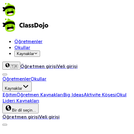
Öğretmenler
Okullar
Kaynaklar
Öğretmen girişi
Veli girişi
🇹🇷
Öğretmenler
Okullar
Kaynaklar
Eğitim
Öğretmen Kaynakları
Big Ideas
Aktivite Köşesi
Okul
Lideri Kaynakları
Bir dil seçin…
Öğretmen girişi
Veli girişi
ClassDojo App