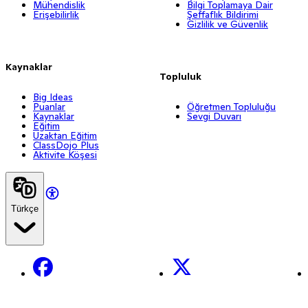
Mühendislik
Bilgi Toplamaya Dair
Erişebilirlik
Şeffaflık Bildirimi
Gizlilik ve Güvenlik
Kaynaklar
Topluluk
Big Ideas
Puanlar
Öğretmen Topluluğu
Kaynaklar
Sevgi Duvarı
Eğitim
Uzaktan Eğitim
ClassDojo Plus
Aktivite Köşesi
Türkçe
Facebook
X