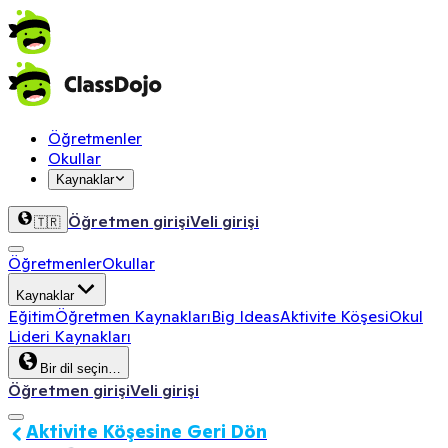
Öğretmenler
Okullar
Kaynaklar
Öğretmen girişi
Veli girişi
🇹🇷
Öğretmenler
Okullar
Kaynaklar
Eğitim
Öğretmen Kaynakları
Big Ideas
Aktivite Köşesi
Okul
Lideri Kaynakları
Bir dil seçin…
Öğretmen girişi
Veli girişi
Aktivite Köşesine Geri Dön