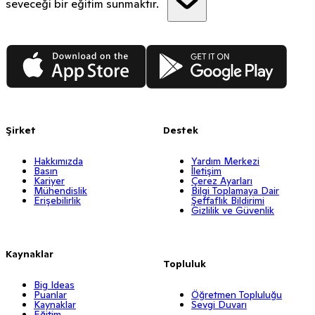
seveceği bir eğitim sunmaktır.
App Store
Google Play
Şirket
Destek
Hakkımızda
Yardım Merkezi
Basın
İletişim
Kariyer
Çerez Ayarları
Mühendislik
Bilgi Toplamaya Dair
Erişebilirlik
Şeffaflık Bildirimi
Gizlilik ve Güvenlik
Kaynaklar
Topluluk
Big Ideas
Puanlar
Öğretmen Topluluğu
Kaynaklar
Sevgi Duvarı
Eğitim