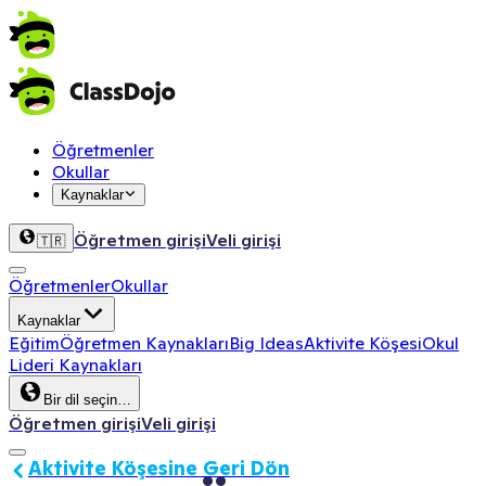
Öğretmenler
Okullar
Kaynaklar
Öğretmen girişi
Veli girişi
🇹🇷
Öğretmenler
Okullar
Kaynaklar
Eğitim
Öğretmen Kaynakları
Big Ideas
Aktivite Köşesi
Okul
Lideri Kaynakları
Bir dil seçin…
Öğretmen girişi
Veli girişi
Aktivite Köşesine Geri Dön