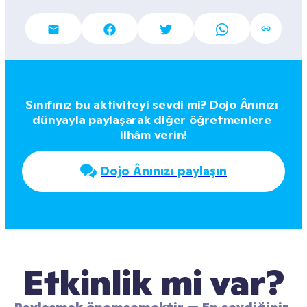
Sınıfınız bu aktiviteyi sevdi mi? Dojo Ânınızı 
dünyayla paylaşarak diğer öğretmenlere 
ilhâm verin!
Dojo Ânınızı paylaşın
Etkinlik mi var?