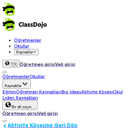
Öğretmenler
Okullar
Kaynaklar
Öğretmen girişi
Veli girişi
🇹🇷
Öğretmenler
Okullar
Kaynaklar
Eğitim
Öğretmen Kaynakları
Big Ideas
Aktivite Köşesi
Okul
Lideri Kaynakları
Bir dil seçin…
Öğretmen girişi
Veli girişi
Aktivite Köşesine Geri Dön