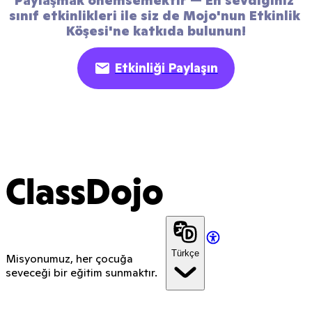
Paylaşmak önemsemektir — En sevdiğiniz 
sınıf etkinlikleri ile siz de Mojo'nun Etkinlik 
Köşesi'ne katkıda bulunun!
Etkinliği Paylaşın
ClassDojo
Türkçe
Misyonumuz, her çocuğa
seveceği bir eğitim sunmaktır.