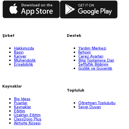
App Store
Google Play
Şirket
Destek
Hakkımızda
Yardım Merkezi
Basın
İletişim
Kariyer
Çerez Ayarları
Mühendislik
Bilgi Toplamaya Dair
Erişebilirlik
Şeffaflık Bildirimi
Gizlilik ve Güvenlik
Kaynaklar
Topluluk
Big Ideas
Puanlar
Öğretmen Topluluğu
Kaynaklar
Sevgi Duvarı
Eğitim
Uzaktan Eğitim
ClassDojo Plus
Aktivite Köşesi