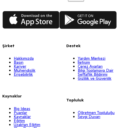
App Store
Google Play
Şirket
Destek
Hakkımızda
Yardım Merkezi
Basın
İletişim
Kariyer
Çerez Ayarları
Mühendislik
Bilgi Toplamaya Dair
Erişebilirlik
Şeffaflık Bildirimi
Gizlilik ve Güvenlik
Kaynaklar
Topluluk
Big Ideas
Puanlar
Öğretmen Topluluğu
Kaynaklar
Sevgi Duvarı
Eğitim
Uzaktan Eğitim