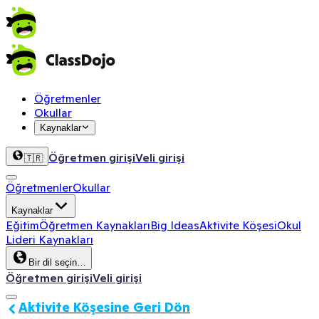
Öğretmenler
Okullar
Kaynaklar
Öğretmen girişi
Veli girişi
🇹🇷
Öğretmenler
Okullar
Kaynaklar
Eğitim
Öğretmen Kaynakları
Big Ideas
Aktivite Köşesi
Okul
Lideri Kaynakları
Bir dil seçin…
Öğretmen girişi
Veli girişi
Aktivite Köşesine Geri Dön