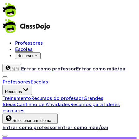
Professores
Escolas
Recursos
Entrar como professor
Entrar como mãe/pai
🇧🇷
Professores
Escolas
Recursos
Treinamento
Recursos do professor
Grandes
Ideias
Cantinho de Atividades
Recursos para líderes
escolares
Selecionar um idioma…
Entrar como professor
Entrar como mãe/pai