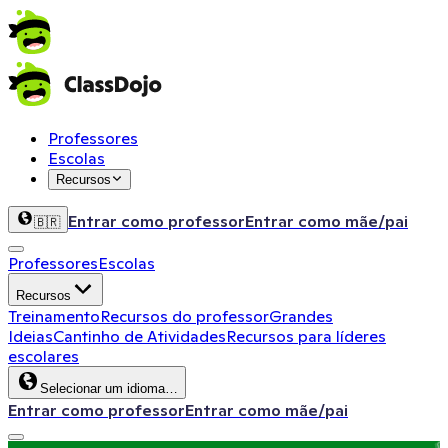
Professores
Escolas
Recursos
Entrar como professor
Entrar como mãe/pai
🇧🇷
Professores
Escolas
Recursos
Treinamento
Recursos do professor
Grandes
Ideias
Cantinho de Atividades
Recursos para líderes
escolares
Selecionar um idioma…
Entrar como professor
Entrar como mãe/pai