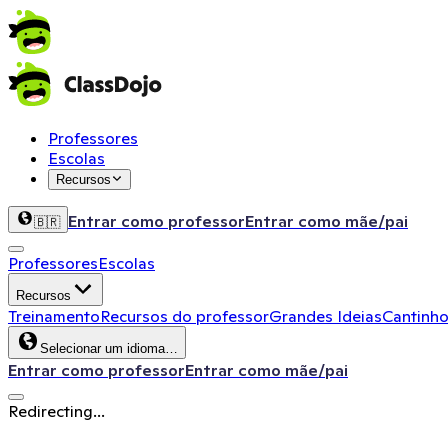
Professores
Escolas
Recursos
Entrar como professor
Entrar como mãe/pai
🇧🇷
Professores
Escolas
Recursos
Treinamento
Recursos do professor
Grandes Ideias
Cantinho
Selecionar um idioma…
Entrar como professor
Entrar como mãe/pai
Redirecting...