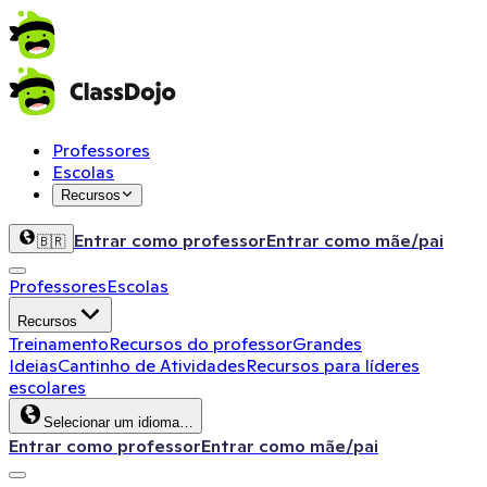
Professores
Escolas
Recursos
Entrar como professor
Entrar como mãe/pai
🇧🇷
Professores
Escolas
Recursos
Treinamento
Recursos do professor
Grandes
Ideias
Cantinho de Atividades
Recursos para líderes
escolares
Selecionar um idioma…
Entrar como professor
Entrar como mãe/pai