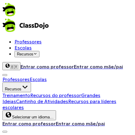
Professores
Escolas
Recursos
Entrar como professor
Entrar como mãe/pai
🇧🇷
Professores
Escolas
Recursos
Treinamento
Recursos do professor
Grandes
Ideias
Cantinho de Atividades
Recursos para líderes
escolares
Selecionar um idioma…
Entrar como professor
Entrar como mãe/pai