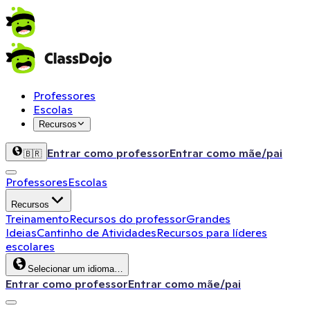
Professores
Escolas
Recursos
Entrar como professor
Entrar como mãe/pai
🇧🇷
Professores
Escolas
Recursos
Treinamento
Recursos do professor
Grandes
Ideias
Cantinho de Atividades
Recursos para líderes
escolares
Selecionar um idioma…
Entrar como professor
Entrar como mãe/pai