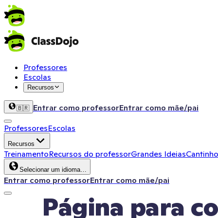
Professores
Escolas
Recursos
Entrar como professor
Entrar como mãe/pai
🇧🇷
Professores
Escolas
Recursos
Treinamento
Recursos do professor
Grandes Ideias
Cantinho
Selecionar um idioma…
Entrar como professor
Entrar como mãe/pai
Página para col