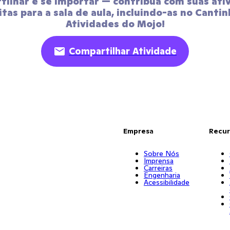
ilhar é se importar — contribua com suas ativ
itas para a sala de aula, incluindo-as no Cantin
Atividades do Mojo!
Compartilhar Atividade
Empresa
Recur
Sobre Nós
Imprensa
Carreiras
Engenharia
Acessibilidade