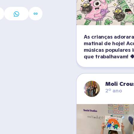
As crianças adorara
matinal de hoje! A
músicas populares i
que trabalhavam! 
Moli Crou
2º ano