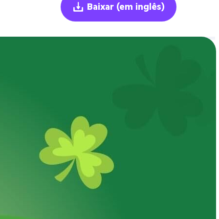
Baixar
(em inglês)