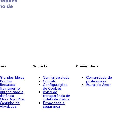
idades 
ho de 
sos
Suporte
Comunidade
Grandes Ideias
Central de ajuda
Comunidade de
Pontos
Contato
professores
Recursos
Configurações
Mural do Amor
Treinamento
de Cookies
Aprendizado a
Aviso de
distância
transparência de
ClassDojo Plus
coleta de dados
Cantinho de
Privacidade e
Atividades
segurança