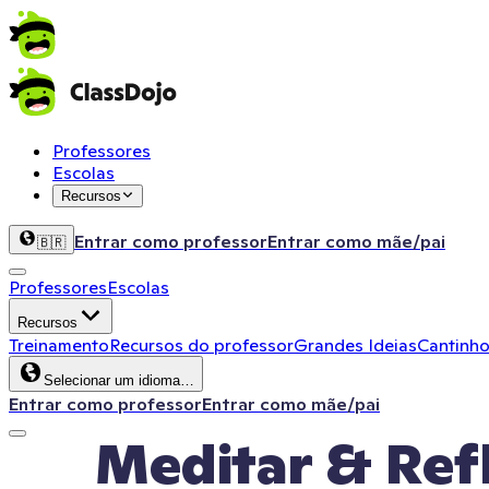
Professores
Escolas
Recursos
Entrar como professor
Entrar como mãe/pai
🇧🇷
Professores
Escolas
Recursos
Treinamento
Recursos do professor
Grandes Ideias
Cantinho
Selecionar um idioma…
Entrar como professor
Entrar como mãe/pai
Meditar & Refl