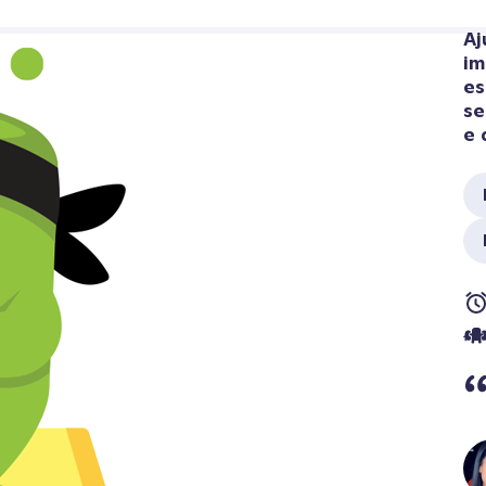
Aj
im
es
se
e 