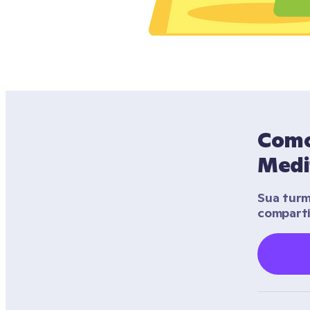
Como
Medi
Sua turm
compart