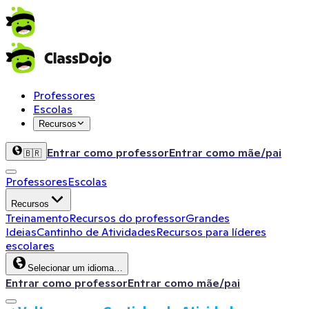
Professores
Escolas
Recursos
Entrar como professor
Entrar como mãe/pai
🇧🇷
Professores
Escolas
Recursos
Treinamento
Recursos do professor
Grandes
Ideias
Cantinho de Atividades
Recursos para líderes
escolares
Selecionar um idioma…
Entrar como professor
Entrar como mãe/pai