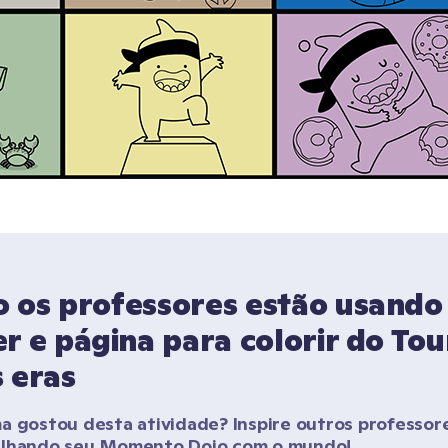
 os professores estão usando 
r e página para colorir do Tour
 eras
a gostou desta atividade? Inspire outros professore
ilhando seu Momento Dojo com o mundo!