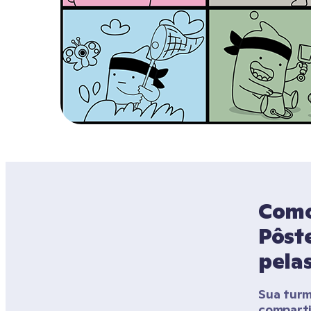
Como
Pôste
pelas
Sua turm
compart