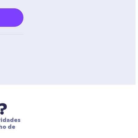
?
idades 
ho de 