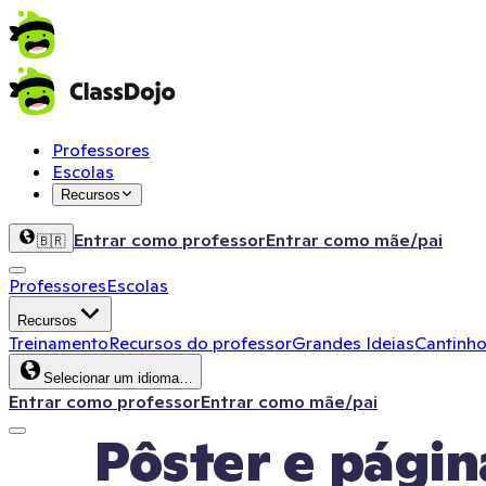
Professores
Escolas
Recursos
Entrar como professor
Entrar como mãe/pai
🇧🇷
Professores
Escolas
Recursos
Treinamento
Recursos do professor
Grandes Ideias
Cantinho
Selecionar um idioma…
Entrar como professor
Entrar como mãe/pai
Pôster e página