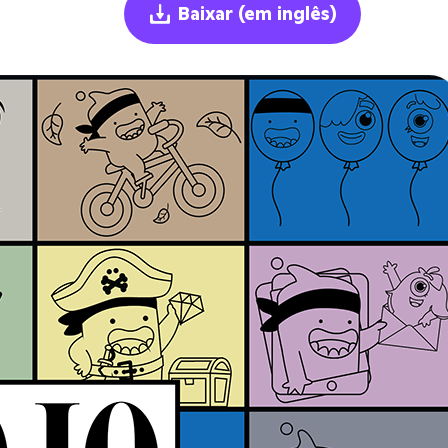
Baixar
(em inglês)