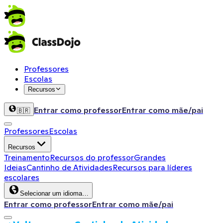
Professores
Escolas
Recursos
Entrar como professor
Entrar como mãe/pai
🇧🇷
Professores
Escolas
Recursos
Treinamento
Recursos do professor
Grandes
Ideias
Cantinho de Atividades
Recursos para líderes
escolares
Selecionar um idioma…
Entrar como professor
Entrar como mãe/pai