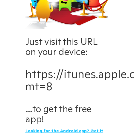
ClassDojo
Just visit this URL
저희의 사명은 모든 어린이가 사
on your device:
한국어
랑하는 교육을 받도록 돕는 것입
니다.
https://itunes.appl
App Store
Google Play
mt=8
…to get the free
회사
지원
app!
소개
도움말 센터
언론
연락처
Looking for the Android app? Get it
채용
쿠키 설정