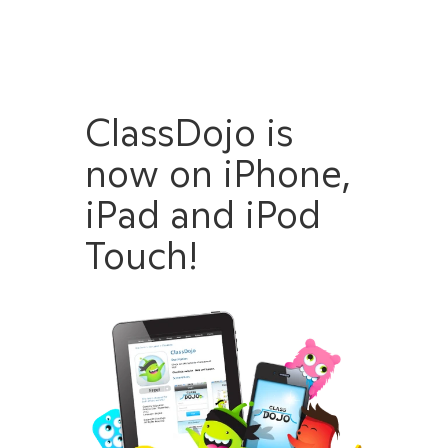
ClassDojo is
선생님
학교
now on iPhone,
자료
iPad and iPod
선생님 로그인
학부모 로그인
🇰🇷
Touch!
선생님
학교
자료
교육
교사용 자료
빅 아이디어
활동 코너
학교 리더 리소스
언어 선택...
선생님 로그인
학부모 로그인