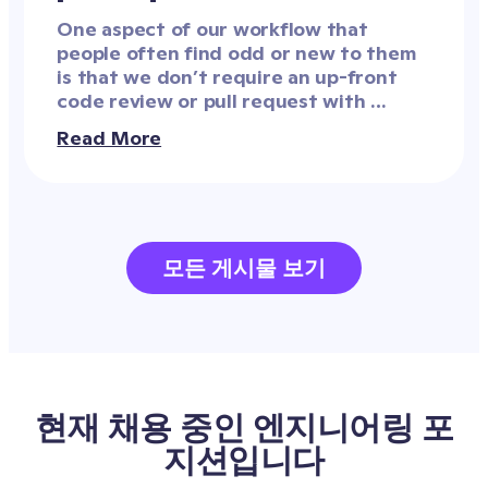
One aspect of our workflow that 
people often find odd or new to them 
is that we don’t require an up-front 
code review or pull request with 
signoff from another engineer before 
Read More
pushing to production. This often 
comes up in interviews or 
conversations with engineers who are 
interested in jobs at ClassDojo, with 
reactions ranging from curiosity to 
모든 게시물 보기
aversion.
현재 채용 중인 엔지니어링 포
지션입니다