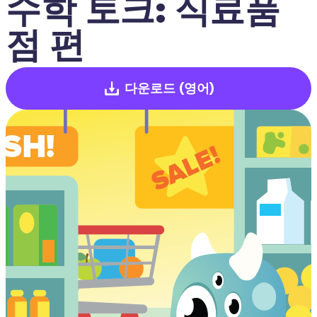
수학 토크: 식료품
점 편
다운로드
(영어)