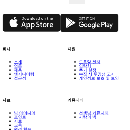
App Store
Google Play
회사
지원
소개
도움말 센터
언론
연락처
채용
쿠키 설정
엔지니어링
수집 시 투명성 고지
접근성
개인정보 보호 및 보안
자료
커뮤니티
빅 아이디어
선생님 커뮤니티
포인트
사랑의 벽
자료
교육
원격 학습