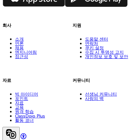
회사
지원
소개
도움말 센터
언론
연락처
채용
쿠키 설정
엔지니어링
수집 시 투명성 고지
접근성
개인정보 보호 및 보안
자료
커뮤니티
빅 아이디어
선생님 커뮤니티
포인트
사랑의 벽
자료
교육
원격 학습
ClassDojo Plus
활동 코너