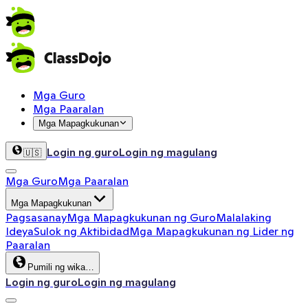
Mga Guro
Mga Paaralan
Mga Mapagkukunan
Login ng guro
Login ng magulang
🇺🇸
Mga Guro
Mga Paaralan
Mga Mapagkukunan
Pagsasanay
Mga Mapagkukunan ng Guro
Malalaking
Ideya
Sulok ng Aktibidad
Mga Mapagkukunan ng Lider ng
Paaralan
Pumili ng wika…
Login ng guro
Login ng magulang