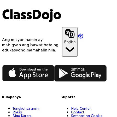
ClassDojo
Ang misyon namin ay
English
mabigyan ang bawat bata ng
edukasyong mamahalin nila.
App Store
Google Play
Kumpanya
Suporta
Tungkol sa amin
Help Center
Press
Contact
Mga Karera
Settings ng Cookie