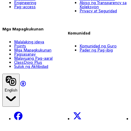
Engineering
Abiso ng Transparency sa
Pag-access
Koleksyon
Privacy at Seguridad
Mga Mapagkukunan
Komunidad
Malalaking ideya
Points
Komunidad ng Guro
Mga Mapagkukunan
Pader ng Pag-ibig
Pagsasanay
Malayuang Pag-aaral
ClassDojo Plus
Sulok ng Aktibidad
English
Facebook
X