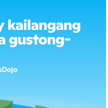
y kailangang
a gustong-
sDojo