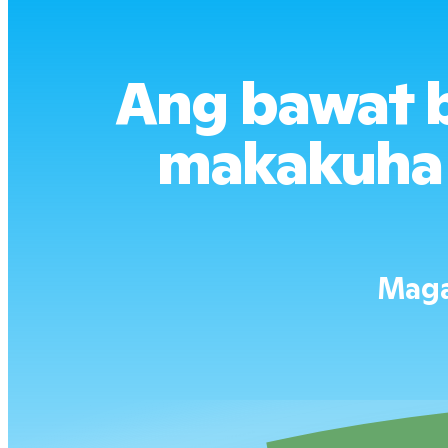
Ang bawat b
makakuha 
Maga