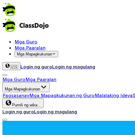
Mga Guro
Mga Paaralan
Mga Mapagkukunan
Login ng guro
Login ng magulang
🇺🇸
Mga Guro
Mga Paaralan
Mga Mapagkukunan
Pagsasanay
Mga Mapagkukunan ng Guro
Malalaking Ideya
S
Pumili ng wika…
Login ng guro
Login ng magulang