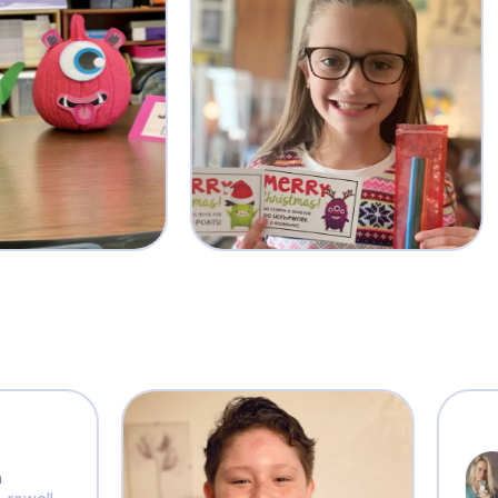
Katie E.
@k
We love being able t
learning and share the
portfolio!
Julissa