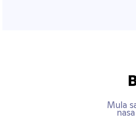
B
Mula s
nasa