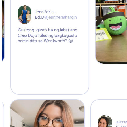
 H.
nnifermhardin
 ng lahat ang
ng pagkagusto
ntworth? 😍