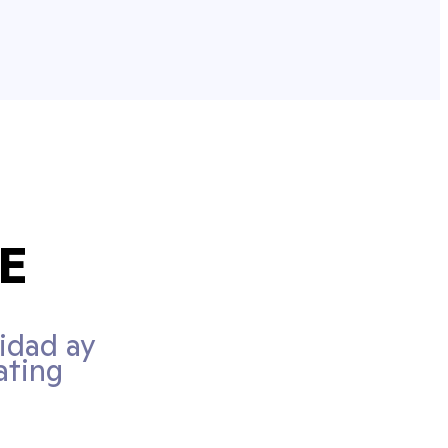
VE
idad ay
ating