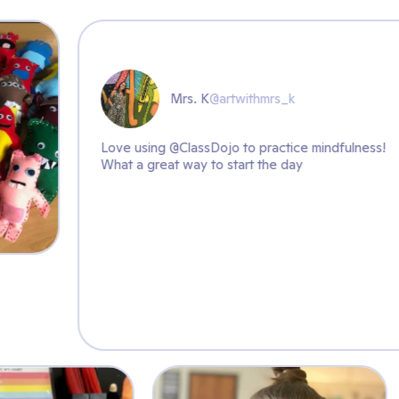
Mrs. K
@artwithmrs_k
Love using @ClassDojo to practic
What a great way to start the day