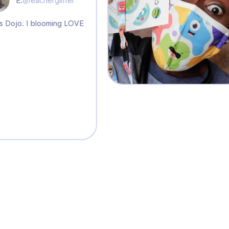
E.
@teacherglitter
Class Dojo. I blooming LOVE
it...