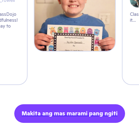
R.
@jd_rowell
Love using @ClassDojo
to practice mindfulness!
What a great way to
start the day
Makita ang mas marami pang ngiti