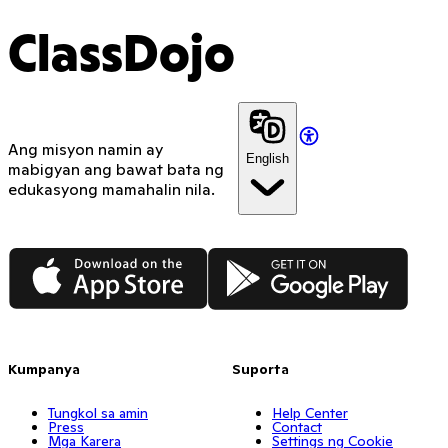
ClassDojo
Ang misyon namin ay
English
mabigyan ang bawat bata ng
edukasyong mamahalin nila.
App Store
Google Play
Kumpanya
Suporta
Tungkol sa amin
Help Center
Press
Contact
Mga Karera
Settings ng Cookie