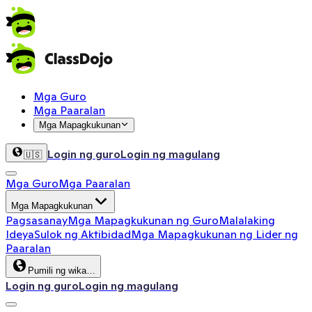
Mga Guro
Mga Paaralan
Mga Mapagkukunan
Login ng guro
Login ng magulang
🇺🇸
Mga Guro
Mga Paaralan
Mga Mapagkukunan
Pagsasanay
Mga Mapagkukunan ng Guro
Malalaking
Ideya
Sulok ng Aktibidad
Mga Mapagkukunan ng Lider ng
Paaralan
Pumili ng wika…
Login ng guro
Login ng magulang