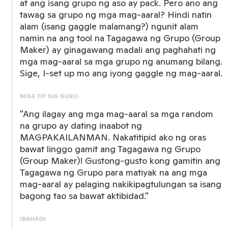
at ang isang grupo ng aso ay pack. Pero ano ang
tawag sa grupo ng mga mag-aaral? Hindi natin
alam (isang gaggle malamang?) ngunit alam
namin na ang tool na Tagagawa ng Grupo (Group
Maker) ay ginagawang madali ang paghahati ng
mga mag-aaral sa mga grupo ng anumang bilang.
Sige, I-set up mo ang iyong gaggle ng mag-aaral.
MGA TIP NG GURO
"Ang ilagay ang mga mag-aaral sa mga random
na grupo ay dating inaabot ng
MAGPAKAILANMAN. Nakatitipid ako ng oras
bawat linggo gamit ang Tagagawa ng Grupo
(Group Maker)! Gustong-gusto kong gamitin ang
Tagagawa ng Grupo para matiyak na ang mga
mag-aaral ay palaging nakikipagtulungan sa isang
bagong tao sa bawat aktibidad."
IBAHAGI