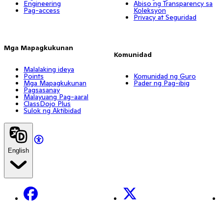
Engineering
Abiso ng Transparency sa
Pag-access
Koleksyon
Privacy at Seguridad
Mga Mapagkukunan
Komunidad
Malalaking ideya
Points
Komunidad ng Guro
Mga Mapagkukunan
Pader ng Pag-ibig
Pagsasanay
Malayuang Pag-aaral
ClassDojo Plus
Sulok ng Aktibidad
English
Facebook
X