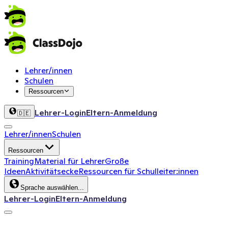
Lehrer/innen
Schulen
Ressourcen
Lehrer-Login
Eltern-Anmeldung
🇩🇪
Lehrer/innen
Schulen
Ressourcen
Training
Material für Lehrer
Große
Ideen
Aktivitätsecke
Ressourcen für Schulleiter:innen
Sprache auswählen...
Lehrer-Login
Eltern-Anmeldung