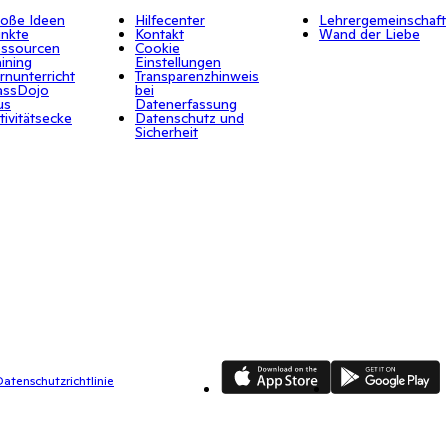
oße Ideen
Hilfecenter
Lehrergemeinschaft
nkte
Kontakt
Wand der Liebe
ssourcen
Cookie
aining
Einstellungen
rnunterricht
Transparenzhinweis
assDojo
bei
us
Datenerfassung
tivitätsecke
Datenschutz und
Sicherheit
App Store
Google Play
atenschutzrichtlinie