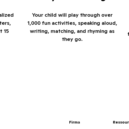
alized
Your child will play through over
ters,
1,000 fun activities, speaking aloud,
t 15
writing, matching, and rhyming as
they go.
Firma
Ressou