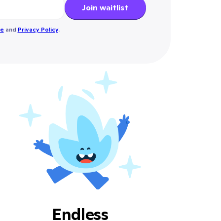
Join waitlist
se
and
Privacy Policy
.
Endless