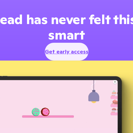
ead has never felt th
smart
Get early access