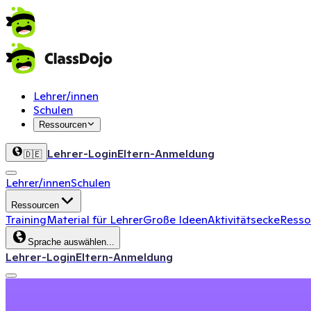
Lehrer/innen
Schulen
Ressourcen
Lehrer-Login
Eltern-Anmeldung
🇩🇪
Lehrer/innen
Schulen
Ressourcen
Training
Material für Lehrer
Große Ideen
Aktivitätsecke
Ressou
Sprache auswählen...
Lehrer-Login
Eltern-Anmeldung