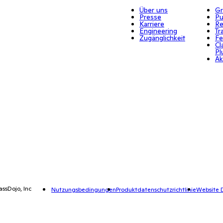
Über uns
Gr
Presse
Pu
Karriere
Re
Engineering
Tr
Zugänglichkeit
Fe
Cl
Pl
Ak
assDojo, Inc
Nutzungsbedingungen
Produktdatenschutzrichtlinie
Website D