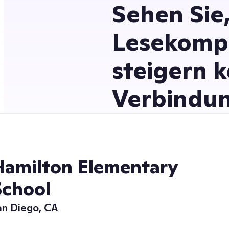
Sehen Sie
Lesekompe
steigern k
Verbindun
Hamilton Elementary
School
an Diego, CA