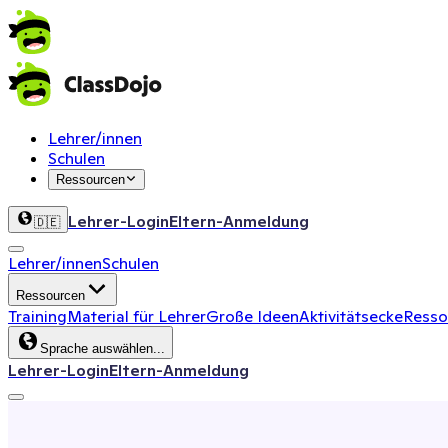
Lehrer/innen
Schulen
Ressourcen
Lehrer-Login
Eltern-Anmeldung
🇩🇪
Lehrer/innen
Schulen
Ressourcen
Training
Material für Lehrer
Große Ideen
Aktivitätsecke
Ressou
Sprache auswählen...
Lehrer-Login
Eltern-Anmeldung