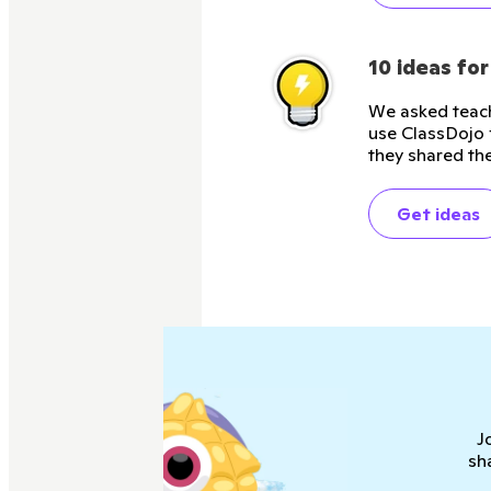
10 ideas fo
We asked teach
use ClassDojo 
they shared the
Get ideas
J
sh