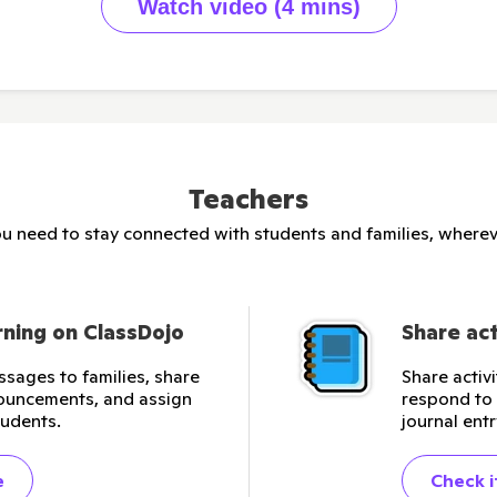
Watch video (4 mins)
Teachers
u need to stay connected with students and families, wherev
ning on ClassDojo
Share act
ssages to families, share
Share activ
ouncements, and assign
respond to 
tudents.
journal entr
e
Check i