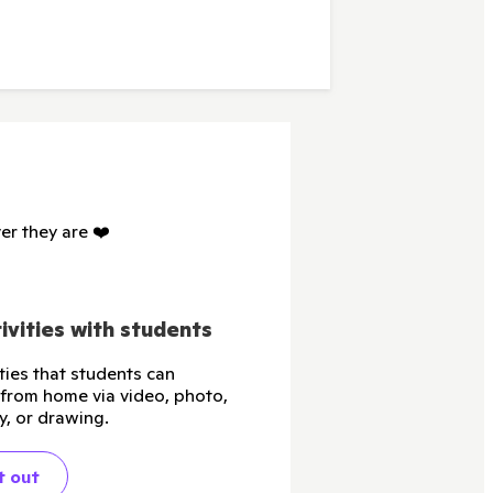
er they are
❤️
ivities with students
ities that students can
from home via video, photo,
y, or drawing.
t out