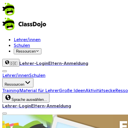
Lehrer/innen
Schulen
Ressourcen
Lehrer-Login
Eltern-Anmeldung
🇩🇪
Lehrer/innen
Schulen
Ressourcen
Training
Material für Lehrer
Große Ideen
Aktivitätsecke
Ressou
Sprache auswählen...
Lehrer-Login
Eltern-Anmeldung
E