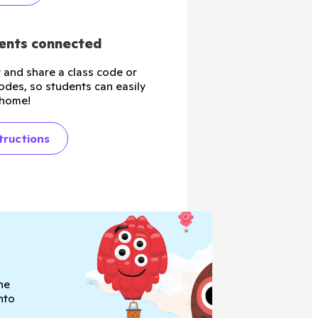
ents connected
t and share a class code or
codes, so students can easily
 home!
tructions
he
nto