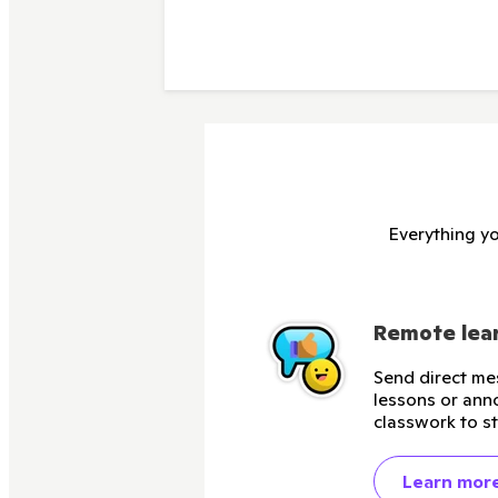
Everything yo
Remote lear
Send direct me
lessons or ann
classwork to s
Learn mor