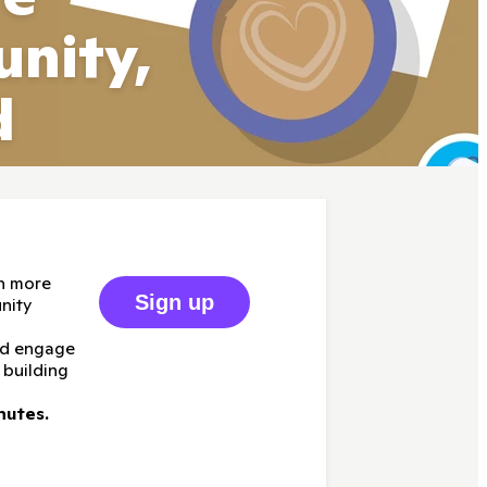
nity,
d
h more
Sign up
nity
nd engage
 building
nutes.