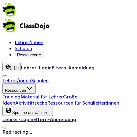
Lehrer/innen
Schulen
Ressourcen
Lehrer-Login
Eltern-Anmeldung
🇩🇪
Lehrer/innen
Schulen
Ressourcen
Training
Material für Lehrer
Große
Ideen
Aktivitätsecke
Ressourcen für Schulleiter:innen
Sprache auswählen...
Lehrer-Login
Eltern-Anmeldung
Redirecting...