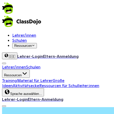
Lehrer/innen
Schulen
Ressourcen
Lehrer-Login
Eltern-Anmeldung
🇩🇪
Lehrer/innen
Schulen
Ressourcen
Training
Material für Lehrer
Große
Ideen
Aktivitätsecke
Ressourcen für Schulleiter:innen
Sprache auswählen...
Lehrer-Login
Eltern-Anmeldung