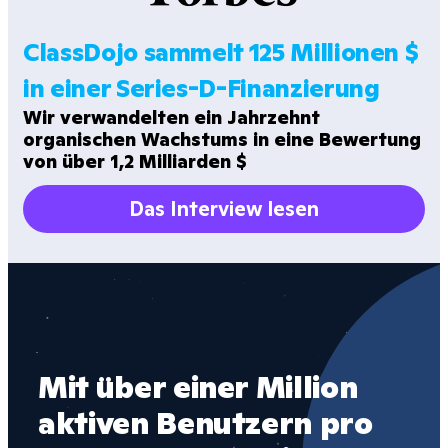
ClassDojo sammelt 125 Millionen $
in einer Series-D-Finanzierung
Wir verwandelten ein Jahrzehnt
organischen Wachstums in eine Bewertung
von über 1,2 Milliarden $
Das Interview lesen
Wi
Mit über einer Million 
gr
aktiven Benutzern pro 
Fa