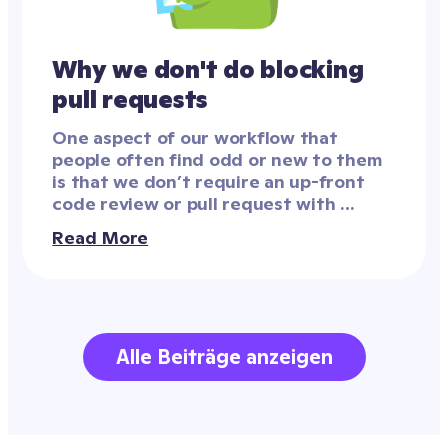
Why we don't do blocking 
pull requests
One aspect of our workflow that 
people often find odd or new to them 
is that we don’t require an up-front 
code review or pull request with 
signoff from another engineer before 
Read More
pushing to production. This often 
comes up in interviews or 
conversations with engineers who are 
interested in jobs at ClassDojo, with 
reactions ranging from curiosity to 
Alle Beiträge anzeigen
aversion.