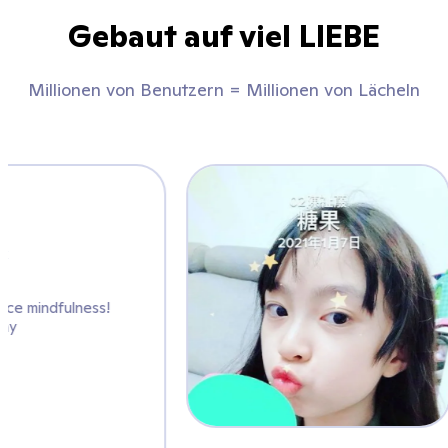
Gebaut auf viel LIEBE
Millionen von Benutzern = Millionen von Lächeln
Mrs. K
@artwithmrs_k
 @ClassDojo to practice mindfulness!
at way to start the day