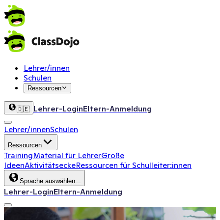
Lehrer/innen
Schulen
Ressourcen
Lehrer-Login
Eltern-Anmeldung
🇩🇪
Lehrer/innen
Schulen
Ressourcen
Training
Material für Lehrer
Große
Ideen
Aktivitätsecke
Ressourcen für Schulleiter:innen
Sprache auswählen...
Lehrer-Login
Eltern-Anmeldung