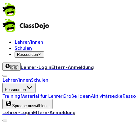
Lehrer/innen
Schulen
Ressourcen
Lehrer-Login
Eltern-Anmeldung
🇩🇪
Lehrer/innen
Schulen
Ressourcen
Training
Material für Lehrer
Große Ideen
Aktivitätsecke
Ressou
Sprache auswählen...
Lehrer-Login
Eltern-Anmeldung