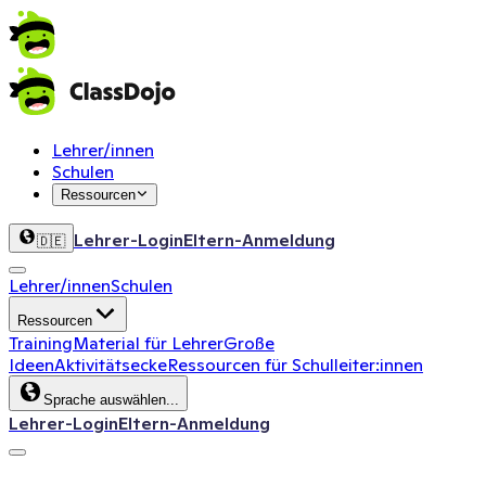
Lehrer/innen
Schulen
Ressourcen
Lehrer-Login
Eltern-Anmeldung
🇩🇪
Lehrer/innen
Schulen
Ressourcen
Training
Material für Lehrer
Große
Ideen
Aktivitätsecke
Ressourcen für Schulleiter:innen
Sprache auswählen...
Lehrer-Login
Eltern-Anmeldung
ClassDojo App