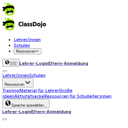
Lehrer/innen
Schulen
Ressourcen
Lehrer-Login
Eltern-Anmeldung
🇩🇪
Lehrer/innen
Schulen
Ressourcen
Training
Material für Lehrer
Große
Ideen
Aktivitätsecke
Ressourcen für Schulleiter:innen
Sprache auswählen...
Lehrer-Login
Eltern-Anmeldung
ClassDojo App