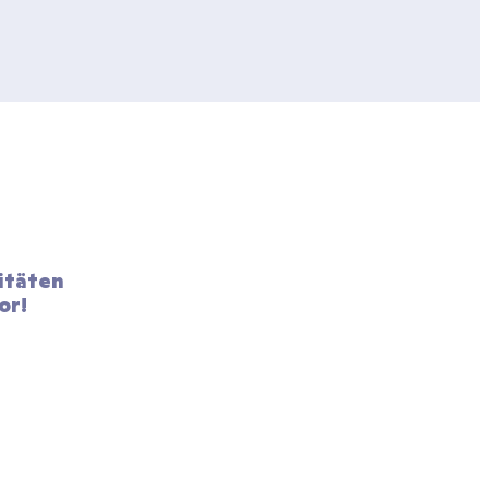
itäten 
or!