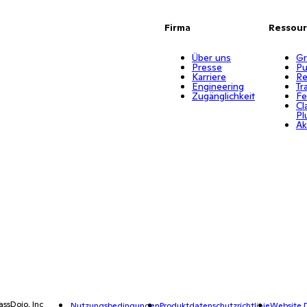
Firma
Ressou
Über uns
Gr
Presse
Pu
Karriere
Re
Engineering
Tr
Zugänglichkeit
Fe
Cl
Pl
Ak
assDojo, Inc
Nutzungsbedingungen
Produktdatenschutzrichtlinie
Website D