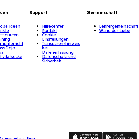
rcen
Support
Gemeinschaft
oße Ideen
Hilfecenter
Lehrergemeinschaft
nkte
Kontakt
Wand der Liebe
ssourcen
Cookie
aining
Einstellungen
rnunterricht
Transparenzhinweis
assDojo
bei
us
Datenerfassung
tivitätsecke
Datenschutz und
Sicherheit
App Store
Google Play
atenschutzrichtlinie