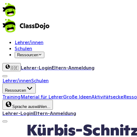
Lehrer/innen
Schulen
Ressourcen
Lehrer-Login
Eltern-Anmeldung
🇩🇪
Lehrer/innen
Schulen
Ressourcen
Training
Material für Lehrer
Große Ideen
Aktivitätsecke
Ressou
Sprache auswählen...
Lehrer-Login
Eltern-Anmeldung
Kürbis-Schnit