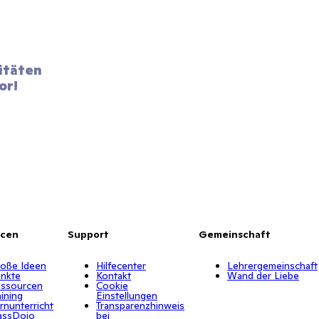
itäten 
or!
rcen
Support
Gemeinschaft
oße Ideen
Hilfecenter
Lehrergemeinschaft
nkte
Kontakt
Wand der Liebe
ssourcen
Cookie
aining
Einstellungen
rnunterricht
Transparenzhinweis
assDojo
bei