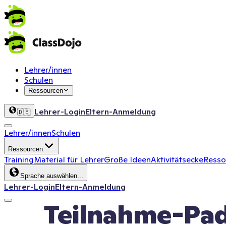
Lehrer/innen
Schulen
Ressourcen
Lehrer-Login
Eltern-Anmeldung
🇩🇪
Lehrer/innen
Schulen
Ressourcen
Training
Material für Lehrer
Große Ideen
Aktivitätsecke
Ressou
Sprache auswählen...
Lehrer-Login
Eltern-Anmeldung
Teilnahme-Pa