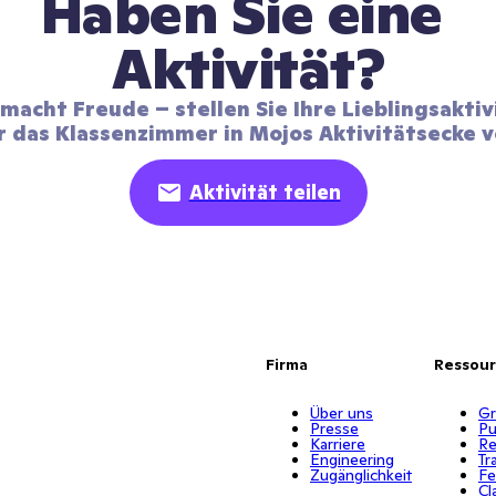
Haben Sie eine 
Aktivität?
 macht Freude – stellen Sie Ihre Lieblingsaktiv
r das Klassenzimmer in Mojos Aktivitätsecke v
Aktivität teilen
Firma
Ressou
Über uns
Gr
Presse
Pu
Karriere
Re
Engineering
Tr
Zugänglichkeit
Fe
Cl