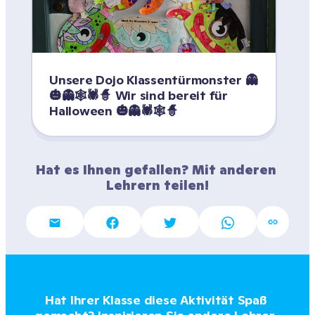
Unsere Dojo Klassentürmonster 👻
🎃👻🕸️🕷️🧙 Wir sind bereit für 
Halloween 🎃👻🕷️🕸️🧙
Hat es Ihnen gefallen? Mit anderen 
Lehrern teilen!
Hat Ihrer Klasse diese Aktivität Spaß 